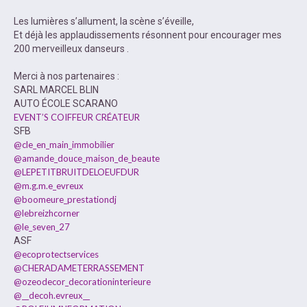
Les lumières s’allument, la scène s’éveille,
Et déjà les applaudissements résonnent pour encourager mes
200 merveilleux danseurs .
Merci à nos partenaires :
SARL MARCEL BLIN
AUTO ÉCOLE SCARANO
EVENT’S COIFFEUR CRÉATEUR
SFB
@cle_en_main_immobilier
@amande_douce_maison_de_beaute
@LEPETITBRUITDELOEUFDUR
@m.g.m.e_evreux
@boomeure_prestationdj
@lebreizhcorner
@le_seven_27
ASF
@ecoprotectservices
@CHERADAMETERRASSEMENT
@ozeodecor_decorationinterieure
@__decoh.evreux__