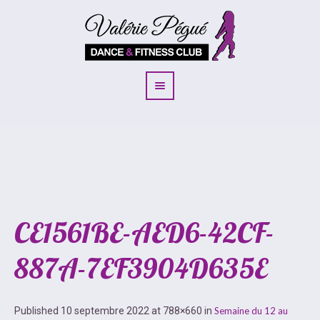
CE1561BE-AED6-42CF-
887A-7EF3904D635E
Published
10 septembre 2022
at 788×660 in
Semaine du 12 au