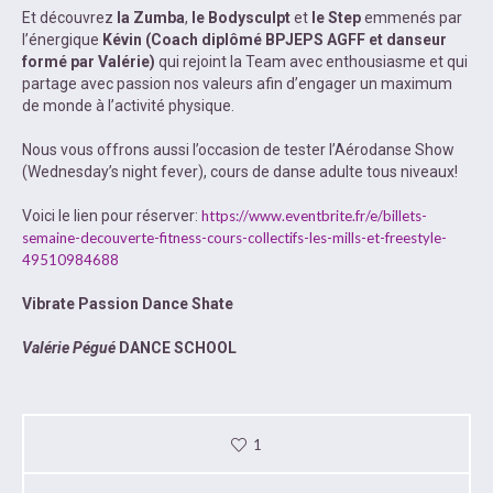
Et découvrez
la Zumba
,
le Bodysculpt
et
le Step
emmenés par
l’énergique
Kévin (Coach diplômé BPJEPS AGFF et danseur
formé par Valérie)
qui rejoint la Team avec enthousiasme et qui
partage avec passion nos valeurs afin d’engager un maximum
de monde à l’activité physique.
Nous vous offrons aussi l’occasion de tester l’Aérodanse Show
(Wednesday’s night fever), cours de danse adulte tous niveaux!
Voici le lien pour réserver:
https://www.eventbrite.fr/e/billets-
semaine-decouverte-fitness-cours-collectifs-les-mills-et-freestyle-
49510984688
Vibrate Passion Dance Shate
Valérie Pégué
DANCE SCHOOL
1