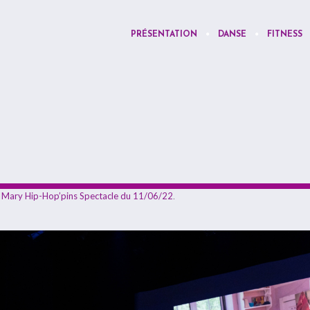
PRÉSENTATION
DANSE
FITNESS
n
Mary Hip-Hop’pins Spectacle du 11/06/22
.