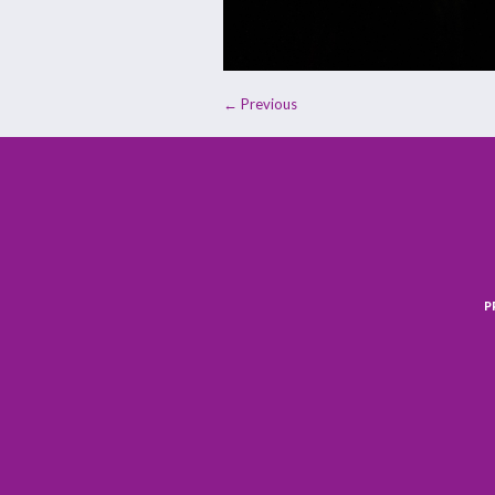
← Previous
P