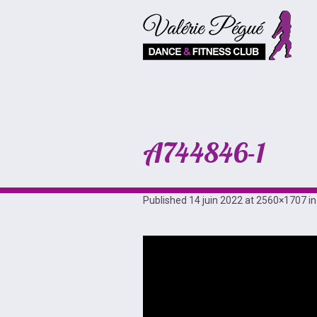
A744846-1
Published
14 juin 2022
at 2560×1707 i