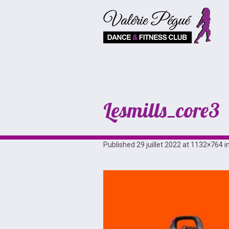
Lesmills_core3
Published
29 juillet 2022
at 1132×764 i