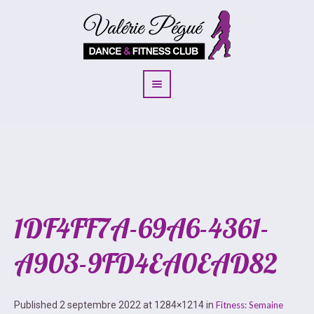
1DF4FF7A-69A6-4361-
A903-9FD4EA0EAD82
Published
2 septembre 2022
at 1284×1214 in
Fitness: Semaine