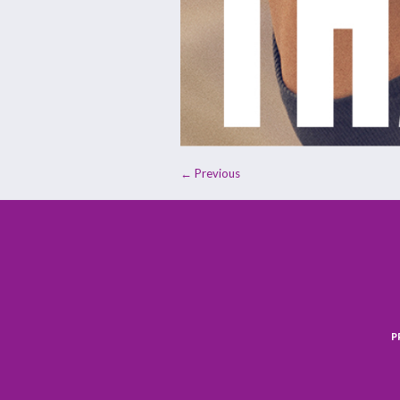
← Previous
P